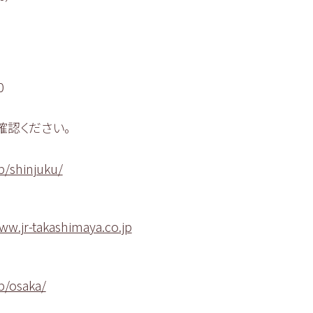
0
確認ください。
p/shinjuku/
ww.jr-takashimaya.co.jp
p/osaka/