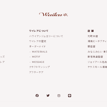
ワイレアについて
店 舗
ハワイアンジュエリーについて
元町本店
ワイレアの歴史
湘南ビーチブテ
オーダーメイド
銀座店
MATERIALS
みなとみらい 東
ッズ
MOTIF
新宿髙島屋店
レア
MESSAGE
ジェイアール名
クラフトマンシップ
テラスモール湘
アフターケア