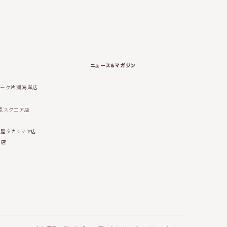
ニュース＆マガジン
ィーク片瀬海岸店
急スクエア店
古屋タカシマヤ店
南店