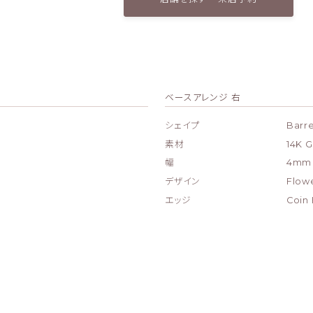
ベースアレンジ 右
シェイプ
Barre
素材
14K G
幅
4mm
デザイン
Flowe
エッジ
Coin