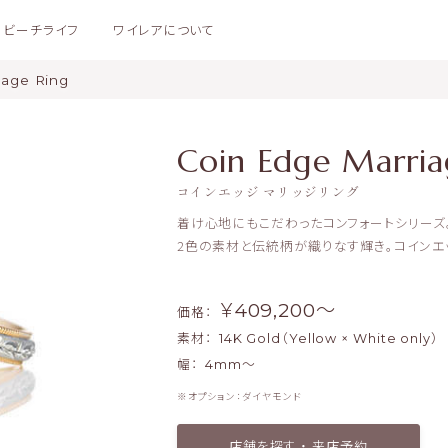
ビーチライフ
ワイレアについて
iage Ring
Coin Edge Marria
コインエッジ マリッジリング
着け心地にもこだわったコンフォートシリーズ
2色の素材と伝統柄が織りなす輝き。コインエ
￥409,200〜
価格：
素材：
14K Gold（Yellow × White only）
幅：
4mm～
オプション：ダイヤモンド
店舗を探す ・ 来店予約