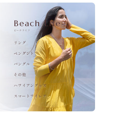
Beach Life
ビーチライフ
リング
ペンダント
バングル
その他
ハワイアングッズ
スマートワイレア