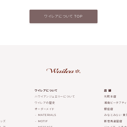
ワイレアについて TOP
ワイレアについて
店 舗
ハワイアンジュエリーについて
元町本店
ワイレアの歴史
湘南ビーチブテ
オーダーメイド
銀座店
MATERIALS
みなとみらい 東
ッズ
MOTIF
新宿髙島屋店