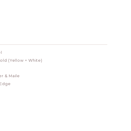
l
old (Yellow × White)
r & Maile
 Edge