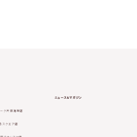
ニュース＆マガジン
ィーク片瀬海岸店
急スクエア店