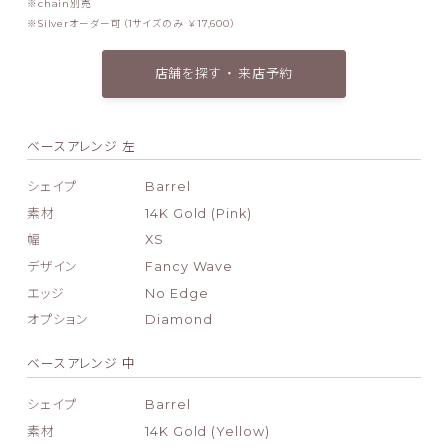
chain別売
Silverオーダー可（1サイズのみ ￥17,600）
店舗を探す ・ 来店予約
ベースアレンジ 左
シェイプ
Barrel
素材
14K Gold (Pink)
幅
XS
デザイン
Fancy Wave
エッジ
No Edge
オプション
Diamond
ベースアレンジ 中
シェイプ
Barrel
素材
14K Gold (Yellow)