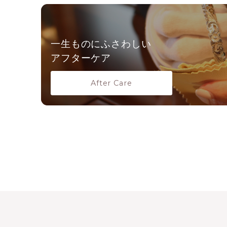
一生ものにふさわしい
アフターケア
After Care