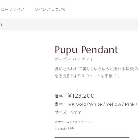
ビーチライフ
ワイレアについて
t
Pupu Pendant
プープー ペンダント
波にさらわれて美しくゆらゆらと揺れる貝殻の
を添えるとよりスウィートな印象に。
￥123,200
価格：
素材：
14K Gold（White / Yellow / Pink 
サイズ：
4mm
オプション：ダイヤモンド
chain別売