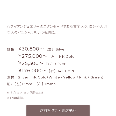
ハワイアンジュエリーのスタンダードである文字入り。自分や大切
な人のイニシャルをいつも胸に。
￥30,800〜
価格：
［左］
Silver
￥275,000〜
［左］
14K Gold
￥25,300〜
［右］
Silver
￥176,000〜
［右］
14K Gold
素材：
Silver, 14K Gold（White / Yellow / Pink / Green）
幅：
［左］12mm ［右］8mm～
オプション：文字浮彫仕上げ
chain別売
店舗を探す ・ 来店予約