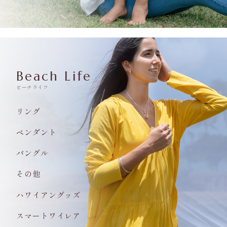
Beach Life
ビーチライフ
リング
ペンダント
バングル
その他
ハワイアングッズ
スマートワイレア